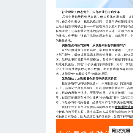
行业现状：静态为主，头部企业已开启变革
尽管创新趋势已悄然兴起，但从整体市场来看，多数
同，缺乏个性表达，视觉风格趋同，导致用户在翻阅过
已经开始尝试突破边界——有的在内页设置可拆卸的样
持续理念；还有的通过微小的折叠机关设计，让用户在
的质感，也无形中强化了品牌的用心形象。由此可见，
的极致追求。
实操难点与应对策略：从预算到目标的精准对齐
企业在推进宣传册创新时，常面临两大难题：一是预
务部门脱节，最终成果偏离实际营销目标。对此，建议
区、品牌故事区等若干功能模块，各模块可根据不同投
后续迭代更新，实现“小步快跑”的试错机制。同时，前
业人士强调技术参数与案例数据，面向普通消费者则侧
求，才能避免“好看却没用”的尴尬局面。
效果预估：从数据看创新带来的真实价值
根据多项市场调研数据显示，采用创新设计的宣传册，
以上，品牌记忆度提高60%，且在后续数字营销中，高
道，形成内容资产沉淀。更重要的是，这类宣传册往往
看，创新宣传册正在推动企业从“单向输出”转向“双向互
者，而是参与者与共创者，品牌与用户之间的关系也将随
我们专注于为企业提供具有前瞻视野的
宣传册设计
业转化力的视觉方案，拥有丰富的实战经验与成熟的交
准触达目标受众，助力品牌实现价值跃升，如需了解详情请添加