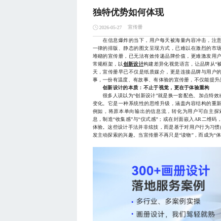
独特优势如何体现
宣传册
2026-05-27
在信息爆炸的当下，用户每天被海量内容冲击，注意
一律的排版、静态的图文呈现方式，已难以在激烈的市
堆砌的宣传册，已无法有效传递品牌价值，更难激发用
常规框架，以
创新设计
构建差异化视觉语言，让品牌从“被
天，宣传册早已不仅是纸质媒介，更是连接品牌与用户
事，一份有温度、有故事、有体验的宣传册，不仅能提升
创新设计的本质：不止于视觉，更在于体验重构
很多人误以为“创新设计”就是换一套配色、加点特效
变化。它是一种系统性的思维升级，涵盖内容结构的重
例如，将原本单向输出的信息流，转化为用户可自主探
息，制造“收集感”与“仪式感”；或在封面嵌入AR二维
体验。这些设计手法并非炫技，而是基于对用户行为习惯
发主动探索的兴趣。当宣传册不再只是“读物”，而成为“