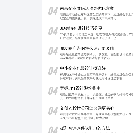
04
南昌企业微信活动页优化方案
在南昌本地企业布局微信生态的背景下，通过融合本土
理定位与模块化开发，实现低成本高效落地，
04
3D表情包设计技巧分享
3D表情包设计凭借立体感、动态表现力与沉浸体验，广
社群运营、品牌传播中具备高转化价值，已
04
朋友圈广告图怎么设计更吸睛
在私域流量竞争激烈的今天，朋友圈广告图的设计需聚
与A/B测试，实现高效触达与精准转化。
04
中小企业包装设计找谁好
柳州地区中小企业面临市场竞争加剧，亟需通过创新包
持续材料，实现品牌故事可视化与环保理念双驱
04
竞标PPT设计避坑指南
在激烈竞争中脱颖而出，关键在于通过故事化结构与可视
具，助力中标率提升并深化长期合作关系。
04
文创VI设计公司怎么选更省心
在信息过载的市场环境中，专业且富有创意的文创VI设
从‘好看’到‘有意义’的升级，助力品牌
04
提升网课课件吸引力的方法