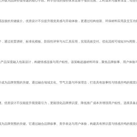
化升级为品牌价值传递的核心手段。科学合理的报价体系需基于项目范围、工时成本与服务深度，结合
感连接的关键媒介。优质设计不仅提升视觉美感与开箱体验，更通过结构创新、环保材料应用及交互功
，通过前置调研、标准化模板、阶段性评审与AI工具应用，实现高效交付。优化流程可缩短30%周期
边产品深度融入包装设计，构建情感连接与用户粘性。该策略超越材料环保，聚焦品牌叙事、用户体验
计成为品牌突围的关键。通过融合地域文化、节气主题与环保理念，打造具有故事性与情感共鸣的视觉
键。优质设计不仅能提升视觉吸引力，更能强化品牌辨识度、降低推广成本并增强用户粘性。选择具备
成为品牌突围的关键。它通过融合品牌叙事、美学表达与用户体验，构建具有辨识度与情感共鸣的视觉