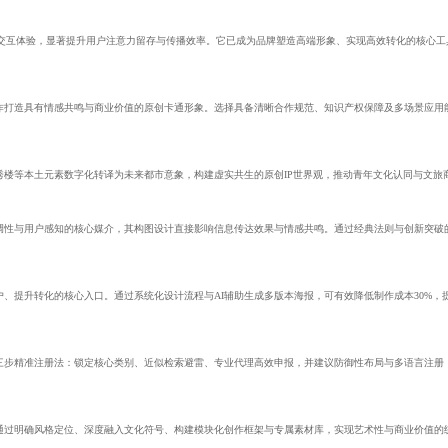
与交互体验，显著提升用户注意力留存与传播效率。它已成为品牌塑造高端形象、实现高效转化的核心工
作打造具有情感共鸣与商业价值的原创卡通形象。选择具备清晰合作规范、知识产权保障及多场景应用能
楼等本土元素数字化转译为未来都市意象，构建虚实共生的原创IP世界观，推动青年文化认同与文旅
调性与用户感知的核心媒介，其构图设计直接影响信息传达效果与情感共鸣。通过经典法则与创新突破
、提升转化的核心入口。通过系统化设计流程与AI辅助生成多版本海报，可有效降低制作成本30%，提
出三步精准注册法：锁定核心类别、近似检索避雷、专业代理高效申报，并建议防御性布局与多语言注册
通过明确风格定位、深度融入文化符号、构建模块化创作框架与专属素材库，实现艺术性与商业价值的