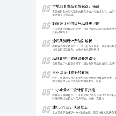
05
本地知名食品表情包设计秘诀
食品表情包凭借其强烈的视觉冲击力与情感共鸣，成为
重塑数字沟通逻辑。
05
独家设计如何提升品牌辨识度
在竞争激烈的食品市场中，包装已成为品牌与消费者情
异化品牌竞争力。
05
涂鸦风潮玩计费陷阱解析
在数字消费成熟背景下，潮玩行业正从单一售卖转向生态
与商业回报双提升。该模式推动品牌从‘卖
05
品牌化交互式微课开发路径
在教育数字化转型背景下，通过分阶段迭代机制、品牌
05
三亚UI设计提升转化率
针对三亚旅游应用在旺季与淡季需求差异显著的场景，
实测数据显示用户停留时长增长45%，订单
05
中小企业APP设计预算指南
在移动互联网背景下，原创定制已成为企业打造差异化
时保障设计独特性与用户体验。未来，真正打
05
述职PPT设计误区盘点
本文聚焦职场述职中PPT设计的三大误区与极简风核心