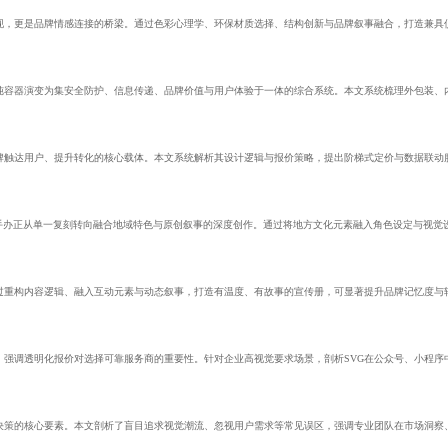
现，更是品牌情感连接的桥梁。通过色彩心理学、环保材质选择、结构创新与品牌叙事融合，打造兼具
纯容器演变为集安全防护、信息传递、品牌价值与用户体验于一体的综合系统。本文系统梳理外包装、
牌触达用户、提升转化的核心载体。本文系统解析其设计逻辑与报价策略，提出阶梯式定价与数据联动
P手办正从单一复刻转向融合地域特色与原创叙事的深度创作。通过将地方文化元素融入角色设定与视觉
过重构内容逻辑、融入互动元素与动态叙事，打造有温度、有故事的宣传册，可显著提升品牌记忆度与
，强调透明化报价对选择可靠服务商的重要性。针对企业高视觉要求场景，剖析SVG在公众号、小程序
决策的核心要素。本文剖析了盲目追求视觉潮流、忽视用户需求等常见误区，强调专业团队在市场洞察