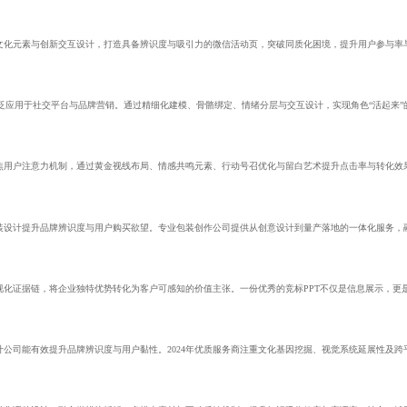
文化元素与创新交互设计，打造具备辨识度与吸引力的微信活动页，突破同质化困境，提升用户参与率与
泛应用于社交平台与品牌营销。通过精细化建模、骨骼绑定、情绪分层与交互设计，实现角色“活起来”
焦用户注意力机制，通过黄金视线布局、情感共鸣元素、行动号召优化与留白艺术提升点击率与转化效
装设计提升品牌辨识度与用户购买欲望。专业包装创作公司提供从创意设计到量产落地的一体化服务，
化证据链，将企业独特优势转化为客户可感知的价值主张。一份优秀的竞标PPT不仅是信息展示，更
计公司能有效提升品牌辨识度与用户黏性。2024年优质服务商注重文化基因挖掘、视觉系统延展性及跨