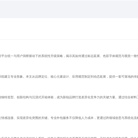
、跨平台统一与用户洞察驱动下的系统性升级策略，揭示其如何通过标志延展、色彩字体规范与视觉一致
系统建立专业形象。本文从品牌定位、核心元素设计、应用规范制定到动态延展，提供一套可落地的传媒
借独特造型、创新结构与沉浸式开箱体验，成为新锐品牌打造差异化竞争力的关键力量。通过结合材料
立情感连接、实现差异化突围的关键。专业外包服务不仅降低人力成本，更通过跨领域创意与系统化流