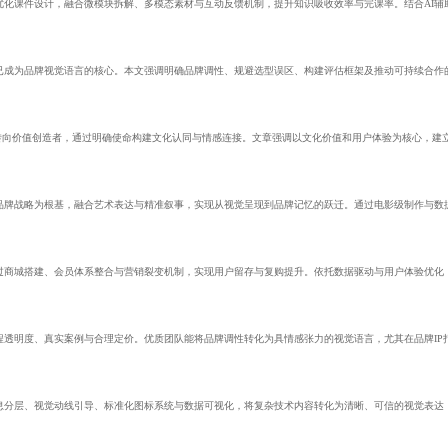
优化课件设计，融合微模块拆解、多模态素材与互动反馈机制，提升知识吸收效率与完课率。结合AI辅
已成为品牌视觉语言的核心。本文强调明确品牌调性、规避选型误区、构建评估框架及推动可持续合作
转向价值创造者，通过明确使命构建文化认同与情感连接。文章强调以文化价值和用户体验为核心，建立‘
品牌战略为根基，融合艺术表达与精准叙事，实现从视觉呈现到品牌记忆的跃迁。通过电影级制作与数
过商城搭建、会员体系整合与营销裂变机制，实现用户留存与复购提升。依托数据驱动与用户体验优化
透明度、真实案例与合理定价。优质团队能将品牌调性转化为具情感张力的视觉语言，尤其在品牌IP打
息分层、视觉动线引导、标准化图标系统与数据可视化，将复杂技术内容转化为清晰、可信的视觉表达