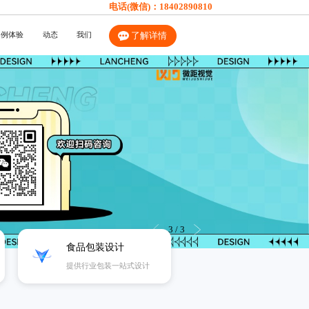
电话(微信)：
18402890810
案例体验
动态
我们
了解详情
1
/
3
食品包装设计
提供行业包装一站式设计