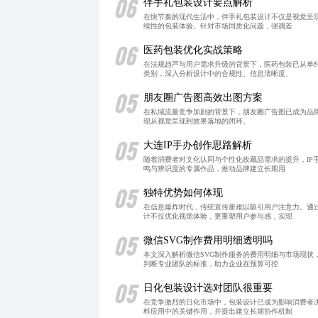
06
伴手礼包装设计要点解析
在快节奏的现代生活中，伴手礼包装设计不仅是视觉呈
续性的包装体验。针对市场同质化问题，强调差
06
医药包装优化实战策略
在法规趋严与用户需求升级的背景下，医药包装已从单
类别，深入分析设计中的合规性、信息清晰度、
05
朋友圈广告图高效出图方案
在私域流量竞争加剧的背景下，朋友圈广告图已成为品
现从视觉呈现到效果落地的闭环。
05
大连IP手办创作思路解析
随着消费者对文化认同与个性化收藏品需求的提升，I
鸣与辨识度的专属作品，推动品牌建立长期用
05
独特优势如何体现
在信息爆炸时代，传统宣传册难以吸引用户注意力。通
计不仅优化视觉体验，更重塑用户参与感，实现
05
微信SVG制作费用明细透明吗
本文深入解析微信SVG制作服务的费用明细与市场现状
判断专业团队的标准，助力企业在预算可控
05
日化包装设计选对团队很重要
在竞争激烈的日化市场中，包装设计已成为影响消费者
料应用中的关键作用，并提出建立长期协作机制