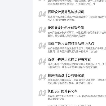
针对现代学习者碎片化、沉浸式需求，通过三阶结构法
内容到体验的全链路升级，打造高转化率、可
04
插画设计提升品牌辨识度
在太原本地企业注重品牌形象的背景下，企业插画设计
现从‘好看’到‘有效’的升级。
04
IP延展设计怎样创造价值
在IP商业化加剧的背景下，IP延展设计公司需从执行者
机制，推动设计从形式美化向意义传
04
高端广告片如何打造品牌记忆点
在广告传播环境日益复杂的背景下，高端定制广告片以
化困局，提升品牌辨识度与用户转化率，助力企
04
微信小程序运营痛点解决方案
微信小程序作为零售品牌私域流量运营的核心入口，通
全链路闭环，助力企业完成数字化转型与可持续
04
抽象插画设计公司哪家强
选择靠谱的抽象插画设计公司需关注设计理念、服务流程
交内容创意领域表现突出，建议通过小项目
03
长图设计提升转化率
在制造业数字化转型背景下，工业制造长图设计通过信
象与客户转化率。