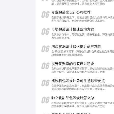
在市场竞争加剧的背景下，土特产包装设计已从外观美
板，提升透明度与专业性，助力企业实现可持续
06
专业包装盒设计公司推荐
在数字化消费背景下，包装盒设计已成为品牌与用户情
度与用户忠诚度。专业包装盒设计公司以系统化
06
母婴包装设计快速落地方案
在快节奏市场中，母婴包装设计需兼顾安全、环保与美学
力品牌快速上市。
06
周边资深设计如何提升品牌粘性
在“双碳”目标背景下，环保包装设计公司通过将品牌周
功能载体到价值媒介的升级。
06
提升复购率的包装设计秘诀
在烘焙市场同质化严重的背景下，原创定制烘焙包装设
与用户粘性。该设计不仅强化产品附加值，更推
06
找饮料包装设计公司注意哪些要点
在竞争激烈的饮品市场中，包装设计成为品牌突围的关
全流程落地能力的饮料包装设计公司，是实现从
06
独立化甜品包装设计怎么做
在甜品市场同质化严重的背景下，独立化甜品包装设计
媒体中实现裂变传播，提升溢价能力与用户忠诚