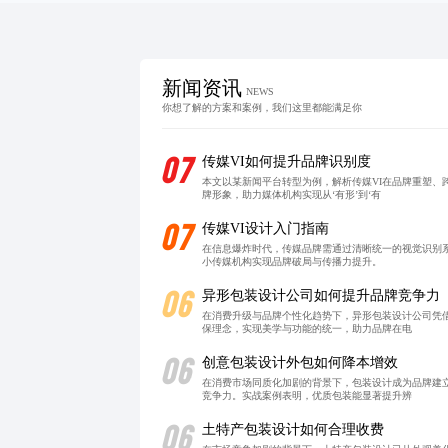
新闻资讯
NEWS
你想了解的方案和案例，我们这里都能满足你
07
传媒VI如何提升品牌识别度
本文以某新闻平台转型为例，解析传媒VI在品牌重塑
牌形象，助力媒体机构实现从‘有形’到‘有
07
传媒VI设计入门指南
在信息爆炸时代，传媒品牌需通过清晰统一的视觉识别
小传媒机构实现品牌破局与传播力提升。
06
异形包装设计公司如何提升品牌竞争力
在消费升级与品牌个性化趋势下，异形包装设计公司凭
保理念，实现美学与功能的统一，助力品牌在电
06
创意包装设计外包如何降本增效
在消费市场同质化加剧的背景下，包装设计成为品牌建
竞争力。实战案例表明，优质包装能显著提升辨
06
土特产包装设计如何合理收费