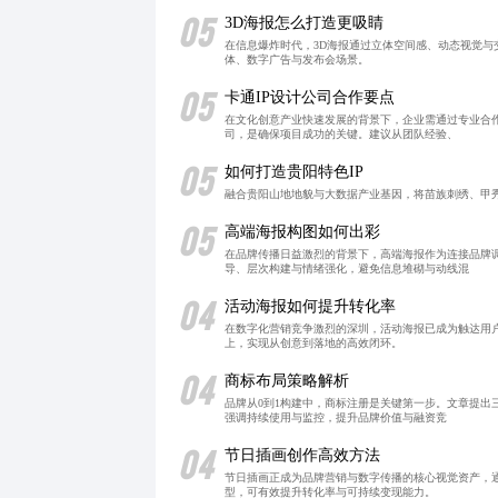
05
3D海报怎么打造更吸睛
在信息爆炸时代，3D海报通过立体空间感、动态视觉
体、数字广告与发布会场景。
05
卡通IP设计公司合作要点
在文化创意产业快速发展的背景下，企业需通过专业合
司，是确保项目成功的关键。建议从团队经验、
05
如何打造贵阳特色IP
融合贵阳山地地貌与大数据产业基因，将苗族刺绣、甲秀
05
高端海报构图如何出彩
在品牌传播日益激烈的背景下，高端海报作为连接品牌
导、层次构建与情绪强化，避免信息堆砌与动线混
04
活动海报如何提升转化率
在数字化营销竞争激烈的深圳，活动海报已成为触达用户
上，实现从创意到落地的高效闭环。
04
商标布局策略解析
品牌从0到1构建中，商标注册是关键第一步。文章提
强调持续使用与监控，提升品牌价值与融资竞
04
节日插画创作高效方法
节日插画正成为品牌营销与数字传播的核心视觉资产，
型，可有效提升转化率与可持续变现能力。