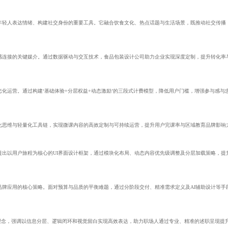
年轻人表达情绪、构建社交身份的重要工具。它融合饮食文化、热点话题与生活场景，既推动社交传播
感连接的关键媒介。通过数据驱动与交互技术，食品包装设计公司助力企业实现深度定制，提升转化率
化运营。通过构建‘基础体验+分层权益+动态激励’的三段式计费模型，降低用户门槛，增强参与感与
化思维与轻量化工具链，实现微课内容的高效定制与可持续运营，提升用户完课率与区域教育品牌影响
提出以用户旅程为核心的UI界面设计框架，通过模块化布局、动态内容优先级调整及分层加载策略，提
品牌应用的核心策略。面对预算与品质的平衡难题，通过分阶段交付、精准需求定义及AI辅助设计等手
理念，强调以信息分层、逻辑闭环和视觉留白实现高效表达，助力职场人通过专业、精准的述职呈现提